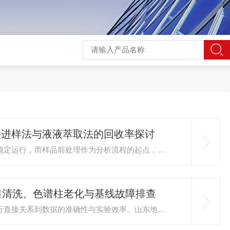
接进样法与液液萃取法的回收率探讨
白酒风味成分的准确测定依赖于白酒气相色谱仪的稳定运行，而样品前处理作为分析流程的起点，直接决定了目标化合物的回收率与数据的真实性。在白酒检测实验室中，直接进样法与液液萃取法是两种主流的前处理方式，二者在操作便捷性与回收率表现上存在显著差异，深入探讨其特性对提升白酒质量控制水平具有...
口清洗、色谱柱老化与基线故障排查
在日常分析检测工作中，山东气相色谱仪的稳定运行直接关系到数据的准确性与实验效率。山东地区气候四季分明，湿度变化较大，对仪器维护提出了更高要求。建立一套规范化的日常维护流程，能够有效减少突发故障，延长设备使用寿命。进样口的清洁是维护工作的第一步。长时间运行后，进样口内会积累样品残留...