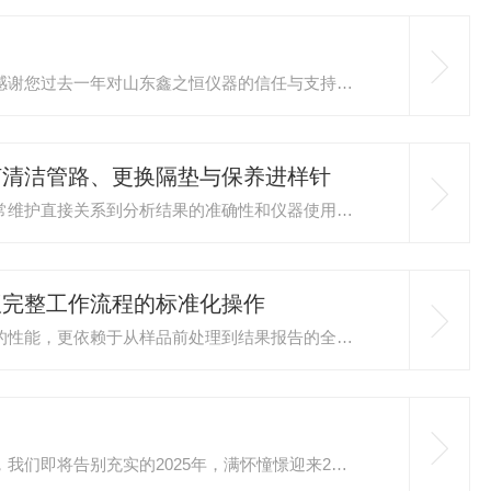
亲爱的新老客户朋友们：金蛇辞旧岁，骏马报新春感谢您过去一年对山东鑫之恒仪器的信任与支持！公司放假安排放假时间：2026年2月14日至2月23日，共10天。开工时间：2月24日（正月初八）感谢各位客户、合作伙伴们在过去一年里对山东鑫之恒仪器的支持，是您们的选择成就了我们的成长。20...
何清洁管路、更换隔垫与保养进样针
气相自动进样器是气相色谱分析的核心部件，其日常维护直接关系到分析结果的准确性和仪器使用寿命。规范的维护操作包括管路清洁、隔垫更换和进样针保养三个关键环节。管路清洁是维护工作的基础。气相自动进样器长期使用后，管路内壁会积累样品残留、溶剂结晶和杂质，导致进样量不准、峰形拖尾甚至堵塞。...
仪完整工作流程的标准化操作
气相色谱仪的分析结果准确性不仅取决于仪器本身的性能，更依赖于从样品前处理到结果报告的全流程标准化操作。建立规范的工作流程是保证数据可靠性的关键。样品前处理是分析工作的起点，直接影响后续分析结果。对于液体样品，需要根据目标物性质选择合适的溶剂进行稀释或萃取，确保浓度在仪器线性范围内...
🔔元旦启新章，万象赴新程🔔时光辗转，岁序更新，我们即将告别充实的2025年，满怀憧憬迎来2026年！回首过往，每一份成就的铸就，都离不开客户伙伴的信任与托付，离不开协作厂商的大力支持，离不开山东鑫之恒仪器全体员工的并肩奋斗与同心坚守。我们携手穿越风雨，在创新突破中深耕不辍，在...