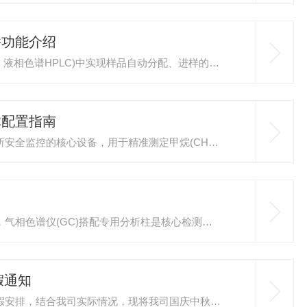
功能介绍​
液体自动进样器是实验室色谱分析(如气相色谱GC、液相色谱HPLC)中实现样品自动分配、进样的重要设备，可显著提升分析效率、重复性与数据可靠性，并降低人工操作带来的交叉污染风险。其结构围绕样品存储—定量分配—传输进样—清洗防污染的流程设计，关键部件协同工作，确保进样精度与自动化程度...
体配置指南
矿井气气相色谱仪是煤矿、金属矿山等地下作业场所安全监控的核心设备，用于精准测定甲烷(CH₄)、一氧化碳(CO)、二氧化碳(CO₂)、乙烷(C₂H₆)等关键气体组分。其测量结果直接关系到瓦斯突出预警、火灾识别与通风调控决策，因此定期校准与标准气体科学配置至关重要。校准方法通常采用“...
在白酒品质检测、风味物质分析及生产工艺优化中，气相色谱仪(GC)搭配专用分析柱是核心检测工具。白酒分析柱(如DB-WAX、HP-Innowax等极性毛细管柱)因需分离醇类、酯类、醛类等复杂组分，长期使用易出现柱效下降、峰形异常等问题。掌握常见故障的排查与修复方法，是保障检测准确性...
假通知
尊敬的客户朋友：您好！根据国家对国庆中秋节放假安排，结合我司实际情况，现将我司国庆中秋休息时间通知大家。2025年10月1日到10月8日放假。10月11日(星期六)上班。放假期间如有回复不及时的请谅解。有问题可随时关注山东鑫之恒仪器！中秋的圆，是家人闲坐的温馨；国庆的红，是家国昌...