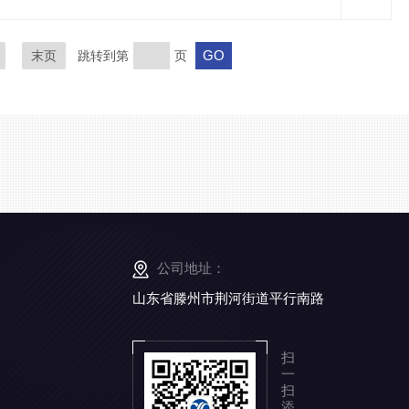
末页
跳转到第
页
公司地址：
山东省滕州市荆河街道平行南路
扫
一
扫
添