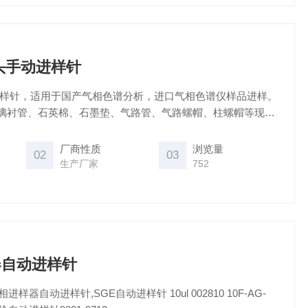
尖头手动进样针
动进样针，适用于国产气相色谱分析，进口气相色谱仪样品进样。
璃衬管、石英棉、石墨垫、气路管、气路螺帽、柱螺帽等现货
捷伦SGE岛津气相进样针。
厂商性质
浏览量
02
03
生产厂家
752
器自动进样针
样器自动进样针,SGE自动进样针 10ul 002810 10F-AG-