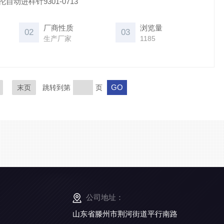
伦自动进样针9301-0713
厂商性质
浏览量
02
03
生产厂家
1185
末页
跳转到第
页
公司地址：
山东省滕州市荆河街道平行南路