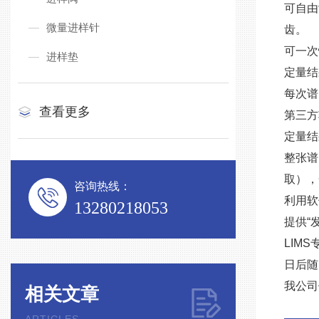
可自由
微量进样针
齿。
可一次
进样垫
定量结
每次谱
查看更多
第三方
定量结
整张谱
取），
咨询热线：
利用软
13280218053
提供“
LIM
日后随
我公司
相关文章