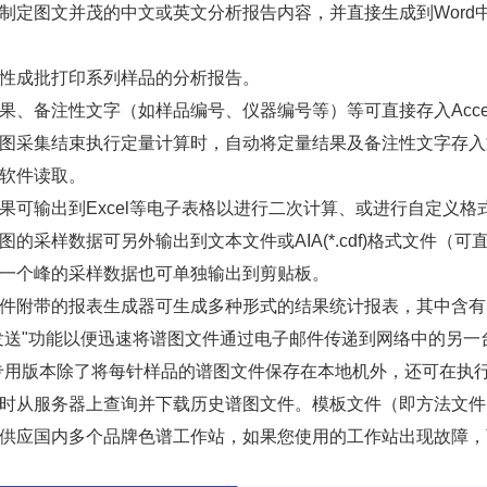
制定图文并茂的中文或英文分析报告内容，并直接生成到Wor
性成批打印系列样品的分析报告。
果、备注性文字（如样品编号、仪器编号等）等可直接存入Acce
图采集结束执行定量计算时，自动将定量结果及备注性文字存入
软件读取。
果可输出到Excel等电子表格以进行二次计算、或进行自定义格
图的采样数据可另外输出到文本文件或AIA(*.cdf)格式文件
一个峰的采样数据也可单独输出到剪贴板。
件附带的报表生成器可生成多种形式的结果统计报表，其中含有
发送"功能以便迅速将谱图文件通过电子邮件传递到网络中的另一
S专用版本除了将每针样品的谱图文件保存在本地机外，还可在执
时从服务器上查询并下载历史谱图文件。模板文件（即方法文件
供应国内多个品牌色谱工作站，如果您使用的工作站出现故障，