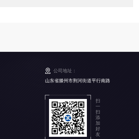
公司地址：
山东省滕州市荆河街道平行南路
扫
一
扫
添
加
好
友