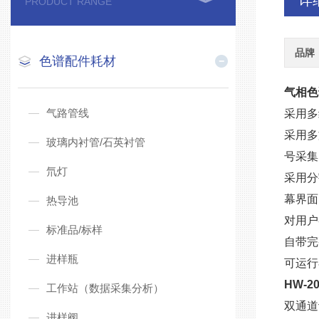
详
PRODUCT RANGE
品牌
色谱配件耗材
气相色
气路管线
采用多
采用多
玻璃内衬管/石英衬管
号采集
氘灯
采用分
幕界面
热导池
对用户
标准品/标样
自带完
进样瓶
可运行在
HW-
工作站（数据采集分析）
双通道
进样阀