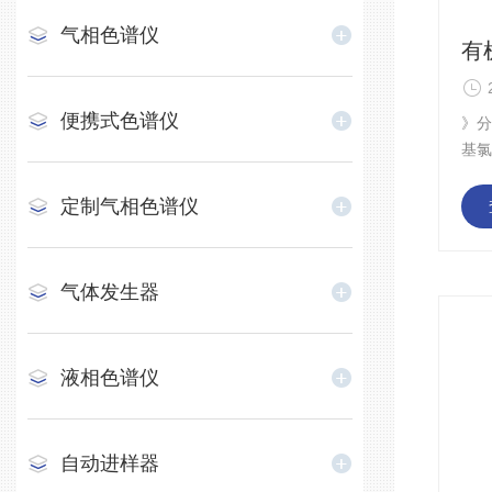
气相色谱仪
便携式色谱仪
》
基
有
胶
定制气相色谱仪
含
过气
东
气体发生器
类
解
的准
液相色谱仪
气相
系
柱：
自动进样器
0*0