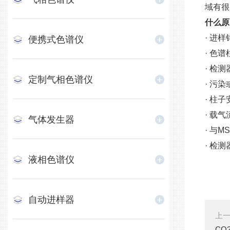
域有很
什么原
· 进
便携式色谱仪
· 色
· 检
定制气相色谱仪
· 污
· 柱
· 载
气体发生器
· 与
· 检
液相色谱仪
自动进样器
上
CO