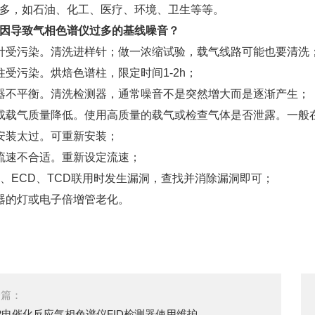
多，如石油、化工、医疗、环境、卫生等等。
因导致气相色谱仪过多的基线噪音？
样针受污染。清洗进样针；做一浓缩试验，载气线路可能也要清洗
谱柱受污染。烘焙色谱柱，限定时间1-2h；
测器不平衡。清洗检测器，通常噪音不是突然增大而是逐渐产生；
染或载气质量降低。使用高质量的载气或检查气体是否泄露。一般
子安装太过。可重新安装；
气流速不合适。重新设定流速；
MS、ECD、TCD联用时发生漏洞，查找并消除漏洞即可；
测器的灯或电子倍增管老化。
一篇：
2电催化反应气相色谱仪FID检测器使用维护