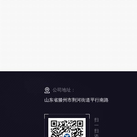
公司地址：
山东省滕州市荆河街道平行南路
扫
一
扫
添