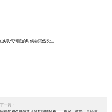
；
在换载气钢瓶的时候会突然发生；
下一篇：
国产气相色谱仪常见异常图谱解析——拖尾、前沿、鬼峰与基线噪声处理