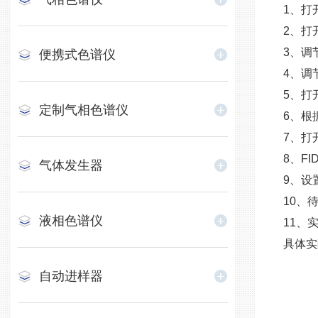
1、打
2、打
3、调
便携式色谱仪
4、调
5、打
定制气相色谱仪
6、根
7、打
8、F
气体发生器
9、设
10、
液相色谱仪
11、
具体实
自动进样器