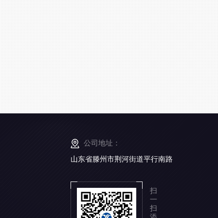
公司地址：
山东省滕州市荆河街道平行南路
扫
一
扫
添