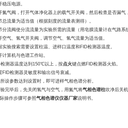
开稳压电源。
开氮气阀，打开气体净化器上的载气开关阀，然后检查是否漏气
节总流量为适当值（根据刻度的流量表测得）。
节分流阀使分流流量为实验所需的流量（用皂膜流量计在气路系
开空气、氢气开关阀，调节空气、氢气流量为适当值。
据实验搜索需要设置柱温、进样口温度和FID检测器温度。
开计算机与色谱工作站。
ID检测器温度达到150℃以上，按
点火
键点燃FID检测器火焰。
置FID检测器灵敏度和输出信号衰减。
待所设参数达到设置时，即可进样气相色谱分析。
实验完毕后，先关闭氢气与空气，用氮气将
气相色谱柱
吹净后关
际操作步骤可参照
气相色谱仪仪器厂家
说明书。