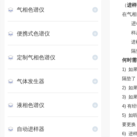
（
进样
气相色谱仪
在气相
进
样
便携式色谱仪
进
隔
定制气相色谱仪
何时需
1) 
隔垫了
气体发生器
2) 
3) 
液相色谱仪
4) 
5) 
要更换
自动进样器
6) 