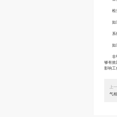
检查
如果电
系统
如果以
非甲烷
够有效
影响工
上
气