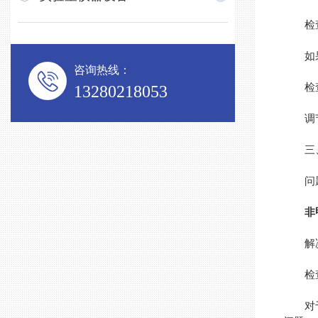
检查
如果流
咨询热线：
检查
13280218053
调节阀
三、
问题
非
解决
检查
对于检