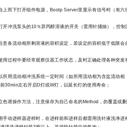
自上而下打开组件电源，Bootp Server里显示有信号时（有六
打开冲洗泵头的10％异丙醇溶液的开关（需用针捅抽），控
）注意各流动相所剩溶液的容积设定，若设定的容积低于低限会
）使用过程中要经常观察仪器工作状态，及时正确处理各种突发
以所用流动相冲洗系统一定时间（如所用流动相为含盐流动相
前30min左右开启D灯或W灯，以延长灯的使用寿命；
立色谱操作方法，注意保存为自己命名的Method，勿覆盖或
使用手动进样器进样时，在进样前和进样后都需用洗针液洗净进
品液清洗进样针筒3遍以上，并排除针筒中的气泡；