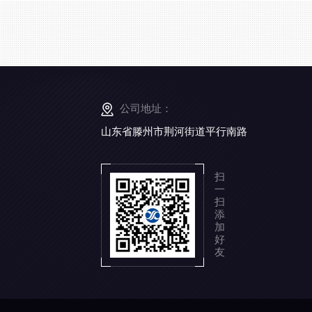
公司地址：
山东省滕州市荆河街道平行南路
扫
一
扫
添
加
好
友