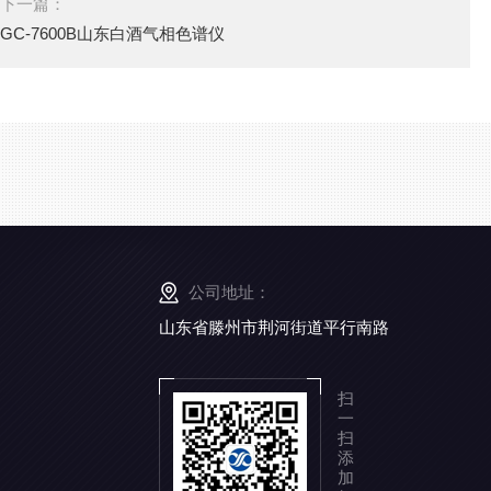
下一篇：
GC-7600B山东白酒气相色谱仪
公司地址：
山东省滕州市荆河街道平行南路
扫
一
扫
添
加