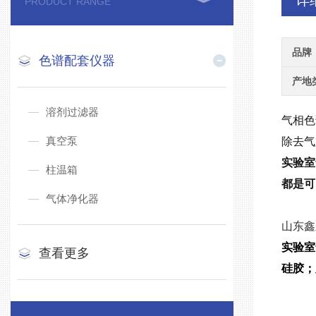
详
PRODUCT RANGE
品牌
色谱配套仪器
产地
溶剂过滤器
气相色
真空泵
除去气
实验室
柱温箱
都是可
气体净化器
山东鑫
实验室
查看更多
硅胶；