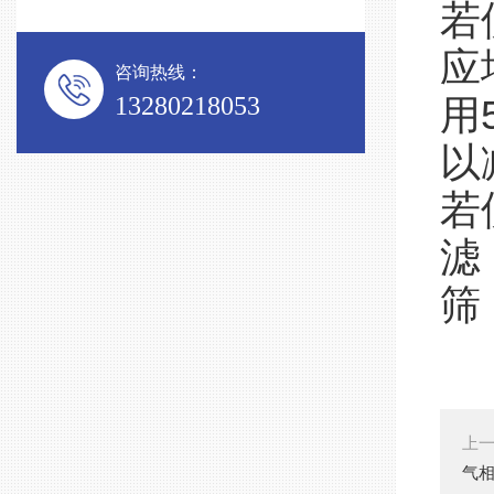
若
应
咨询热线：
13280218053
用
以
若
滤
筛
上
气