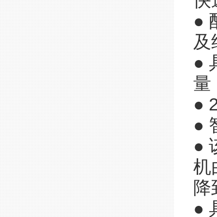
快
●
及
●
量
●
●
●
机
降
●