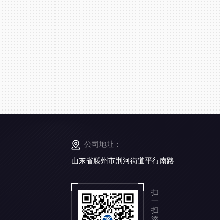
公司地址：
山东省滕州市荆河街道平行南路
扫
一
扫
添