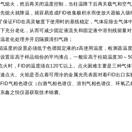
气熄火，然后再关闭温度控制，当柱温降下后再关载气和空气。
先熄火就降温，就容易造成FID收集极积水而使放大器输入
了保证FID在高灵敏度下使用时的基线稳定，气体应除去气体
度下充分老化，从而可减少固定液流失和固定液中溶剂残留量对
高温老化处理并开启隔膜清扫气路；
柱箱温度的设置必须低于色谱固定液的z高使用温度，检测器温
设置应高于样品组份的平均沸点，一般应高于柱箱温度30～5
点火时，FID的温度须在120℃以上。点火困难主要是三种
速点火。火焰是否点着可用冷的金属光亮表面对着FID出口
FID气相色谱仪（白酒气相色谱仪、溶剂气相色谱仪、环氧
山东鑫之恒仪器获取技术锦囊。