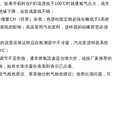
如果开机时在FID温度低于100℃时就通氢气点火，或关
级绝缘下降，会造成基线不稳；
中微量CH（烃类）杂质；色谱柱固定相必须在略低于z高使
基线的影响；高温使用汽化室时，进样器的硅橡胶垫必须
度的设置应保证样品在检测器中不冷凝，汽化室进样器系统
0℃；
气体调节不妥所致，通常将氢流速适当增大些，或按厂家推荐的
实验，如有水珠冷凝在表面则表示已点着。
乙烷气相色谱仪、苯系物分析气相色谱仪）使用出现问题，可