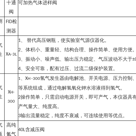
十通
可加热气体进样阀
阀
阀
检
测
FID
器
测器
、 替代高压钢瓶，使实验室气源仪器化。
1
气
、体积小、重量轻、结构合理、操作简单、使用方便
2
X
生
A-3L
、振动小、噪声低、输出压力稳定、气压波动不大于
3
±
器
、安全可靠，配有过压、过流二级保护装置。
4
氢气发生器由电解池、开关电源、压力控制
、
X
1
H -300
等系统组成，通过电解氢氧化钾水溶液得到氢气。
气
X
H-
操作简单，只需启动电源开关，即可产气，本仪器具
生
2
300
器
产气量大、纯度高。
输出流量稳定，纯度不衰减，可连续使用等优点。
3
气
高纯
含减压阀
40L
瓶
氮气