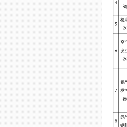
4
检
5
空
6
发
氢
7
发
氮
8
钢