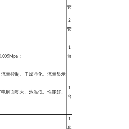
套
2
套
。
1
；
台
0.005Mpa
、流量控制、干燥净化、流量显示
1
有电解面积大、池温低、性能好、
台
1
套