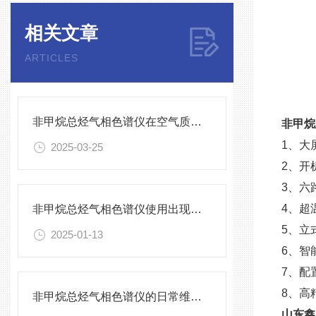
相关文章
ARTICLES
非甲烷总烃气相色谱仪在空气质量监测中的关键角色与挑战
非甲烷
1、大
2025-03-25
2、开
3、六
4、超
非甲烷总烃气相色谱仪使用出现小问题，用户自己如何维修?
5、立
2025-01-13
6、智
7、配
8、高
非甲烷总烃气相色谱仪的日常维护与校准方法
山东鑫