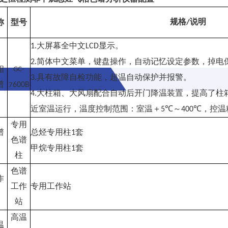
规格
说明
称
型号
/
大屏幕全中文
显示。
1.
LCD
简体中文菜单，键盘操作，自动记忆设定参数，掉电
2.
相
GC-
具有故障自检功能，超温自动保护并报警。
3.
谱
600B
7
大柱箱、大风扇配合自动后开门降温装置，提高了柱
4.
近室温运行，温度控制范围：室温＋
～
，控温
5℃
400℃
专用
总烃专用柱
套
谱
1
色谱
甲烷专用柱
套
柱
1
柱
色谱
作
工作
专用工作站
站
站
高温
温