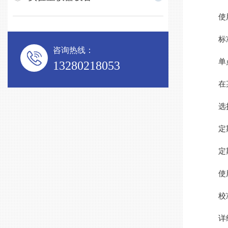
使用已
标准
咨询热线：
单点
13280218053
在某
选择一
定期
定期进
使用标
校准
详细记