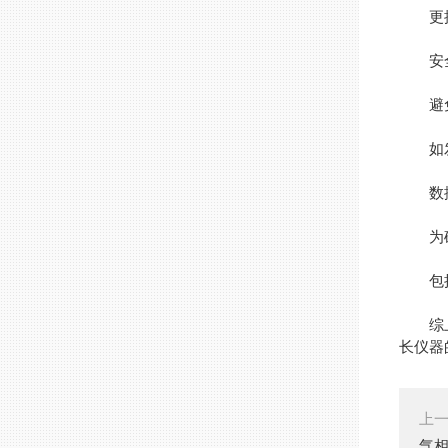
更换时
安全
避免
如发生
数据
为确保
包括开
综上
长仪器
上
气