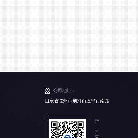
公司地址：
山东省滕州市荆河街道平行南路
扫
一
扫
添