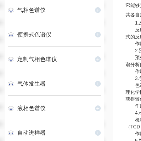
它能够
气相色谱仪
其各自
1.
反应器
便携式色谱仪
式的反
作用：
2.
预处理
定制气相色谱仪
谱分析
作用：
3.
气体发生器
色谱分
理化学
获得较
作用：
液相色谱仪
4.
检测器
（TC
自动进样器
作用：
5.数