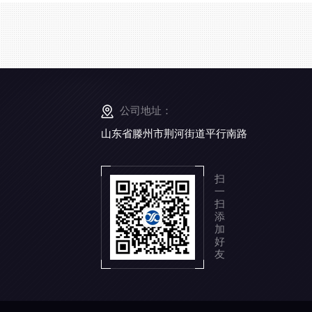
公司地址：
山东省滕州市荆河街道平行南路
扫
一
扫
添
加
好
友