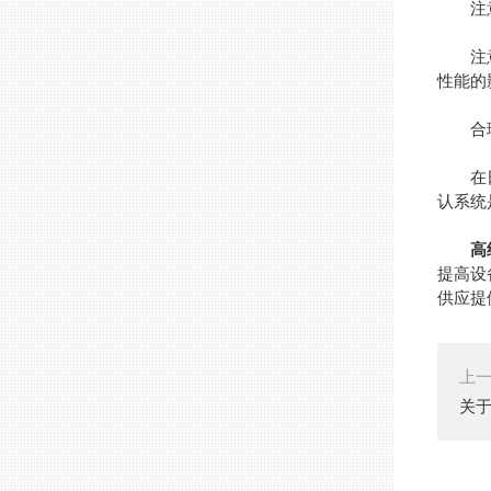
注意
注意设
性能的
合理
在日常
认系统
高
提高设
供应提
上
关