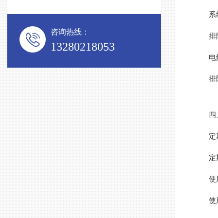
系统
咨询热线：
排除方
13280218053
电解
排除方
四、
定期
定期检
使用
使用高