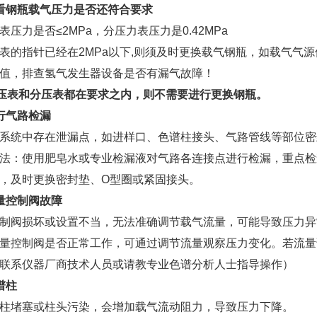
看钢瓶载气压力是否还符合要求
表压力是否≤2MPa，分压力表压力是0.42MPa
表的指针已经在2MPa以下,则须及时更换载气钢瓶，如载气气
值，排查氢气发生器设备是否有漏气故障！
总压表和分压表都在要求之内，则不需要进行更换钢瓶。
行气路检漏
系统中存在泄漏点，如进样口、色谱柱接头、气路管线等部位密
法：使用肥皂水或专业检漏液对气路各连接点进行检漏，重点检
，及时更换密封垫、O型圈或紧固接头。
量控制阀故障
制阀损坏或设置不当，无法准确调节载气流量，可能导致压力异
量控制阀是否正常工作，可通过调节流量观察压力变化。若流量
联系仪器厂商技术人员或请教专业色谱分析人士指导操作）
谱柱
柱堵塞或柱头污染，会增加载气流动阻力，导致压力下降。