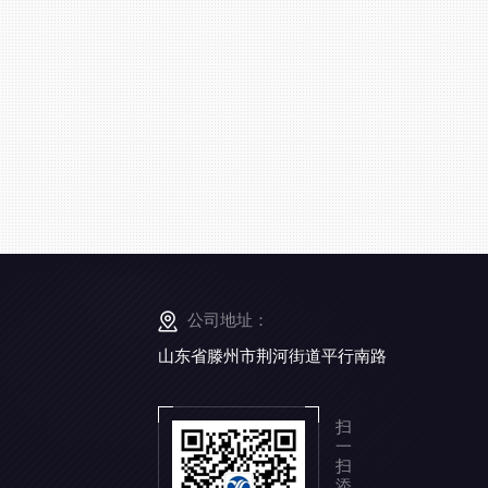
公司地址：
山东省滕州市荆河街道平行南路
扫
一
扫
添