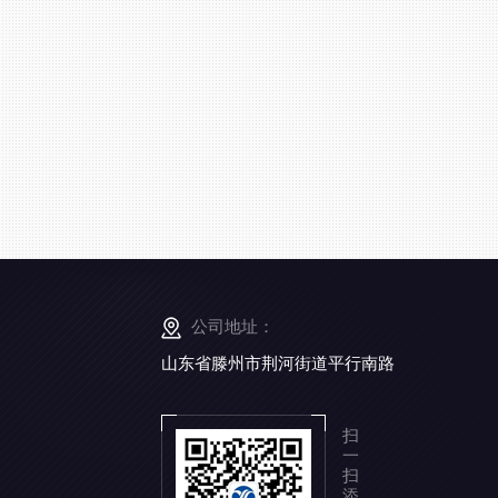
公司地址：
山东省滕州市荆河街道平行南路
扫
一
扫
添