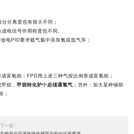
响组分分离度也有很大不同；
转换成电信号作用程度也不同。
冲放电PID要求载气氩中添加氪或氙气等；
形成
富氧焰；FPD用上述三种气按比例形成富氢焰；
成甲烷，
甲烷转化炉
中
必须通氢气
；另外：加大某种辅助
等；
下一篇：
实验室反应器的操作规范与安全注意事项