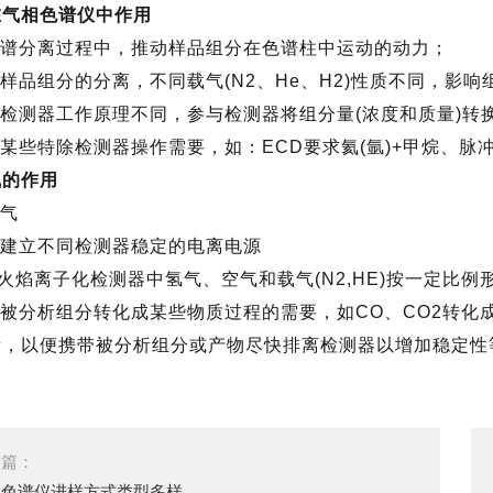
在气相色谱仪中作用
在色谱分离过程中，推动样品组分在色谱柱中运动的动力；
与样品组分的分离，不同载气(N2、He、H2)性质不同，影
据检测器工作原理不同，参与检测器将组分量(浓度和质量)
足某些特除检测器操作需要，如：ECD要求氦(氩)+甲烷、脉
气的作用
吹气
与建立不同检测器稳定的电离电源
氢火焰离子化检测器中氢气、空气和载气(N2,HE)按一定比例
供被分析组分转化成某些物质过程的需要，如CO、CO2转化
量，以便携带被分析组分或产物尽快排离检测器以增加稳定性
一篇：
相色谱仪进样方式类型多样