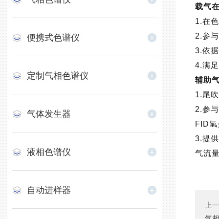
载气
1.
2.参
便携式色谱仪
3.依
4.满
定制气相色谱仪
辅助
1.尾
2.参
气体发生器
FID
3.提
液相色谱仪
气流
自动进样器
上
气