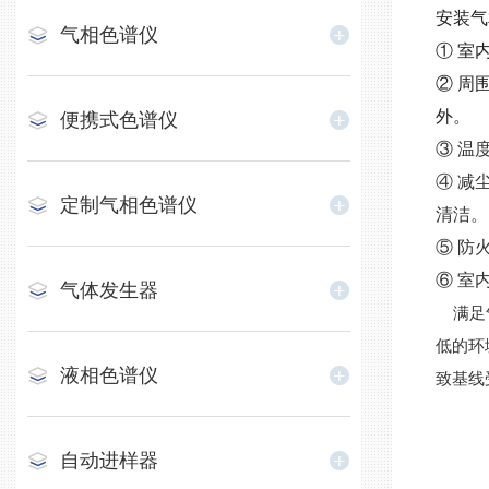
安装气
气相色谱仪
① 室
② 周
外。
便携式色谱仪
③ 温
④ 减
定制气相色谱仪
清洁。
⑤ 防
⑥ 室
气体发生器
满足气
低
的环
液相色谱仪
致基线
自动进样器