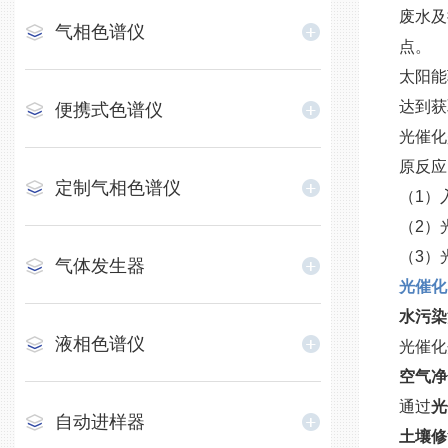
废水及
气相色谱仪
点。
太阳能
达到获
便携式色谱仪
光催化
原反应
定制气相色谱仪
（1）
（2）
（3）
气体发生器
光催化
水污染
液相色谱仪
光催化
空气净
通过
光
自动进样器
土壤修