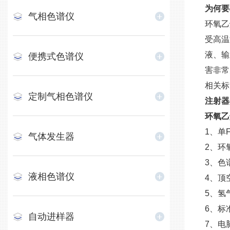
为何要
气相色谱仪
环氧乙
受高温
液、输
便携式色谱仪
害非常
相关标
定制气相色谱仪
注射器
环氧乙
1、单
气体发生器
2、环
3、色
液相色谱仪
4、顶
5、氢
6、标
自动进样器
7、电