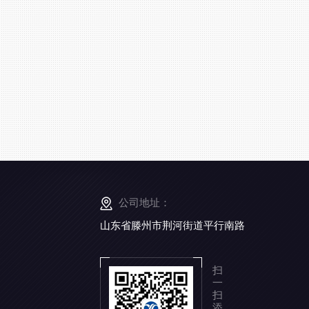
公司地址：
山东省滕州市荆河街道平行南路
扫
一
扫
添