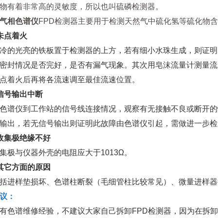
物有着非常高的灵敏度，所以也叫硫磷检测器。
气相色谱仪
FPD检测器主要用于检测天然气中硫化氢等硫化物
未点着火
冷的光亮的铁板置于检测器的上方，若有细小水珠生成，则证明
密封情况是否完好，是否有漏气现象。其次用皂沫流量计测量流
点着火后再将各流速调至最佳流速位置。
信号输出中断
色谱仪到工作站的信号线连接情况，观察有无接触不良或断开的
输出，若无信号输出则证明此故障由色谱仪引起，需做进一步检
收集极绝缘不好
集极与仪器外壳的电阻应大于1013Ω。
其它方面的原因
括进样垫损坏、色谱柱断裂（毛细管柱比较常见）、微量进样器
议：
有色谱维修经验，不建议大家自己拆卸FPD检测器，因为在拆