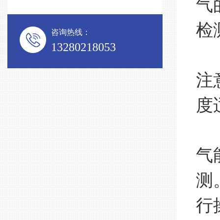
气
检
咨询热线：
13280218053
连
注
度
启
气
测
行