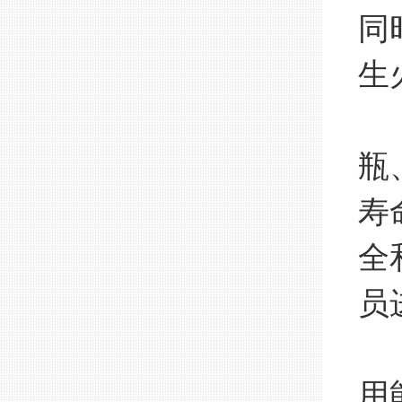
同
生
设
瓶
寿
全
员
用