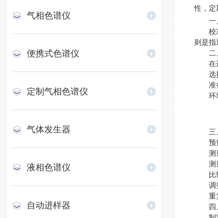
性，定
气相色谱仪
一、
校准（
则是指
便携式色谱仪
二、
在进
选择标
准备样
定制气相色谱仪
环境条
气体发生器
三、
预热设
测量标
测量被
液相色谱仪
比较结
调整设
重复校
自动进样器
四、
制定标