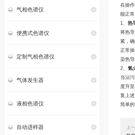
在操作
气相色谱仪
能正常
1、
热
将热导
便携式色谱仪
紧，确
正常操
定制气相色谱仪
染热导
2、
氢
当沾污
气体发生器
度升至
复上述
液相色谱仪
简单的
自动进样器
上