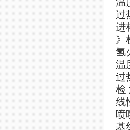
温
过
进
》
氢
温
过
检 
线
喷
基线