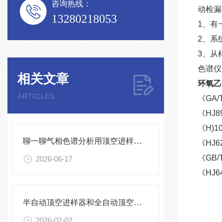
咨询热线：
动检漏
13280218053
1、有
2、系
3、从
色谱仪
相关文章
环氧乙
ARTICLES
《GA/
《HJ8
《H)
聊一聊气相色谱分析用顶空进样器的局限性
《HJ
《GB/
2026-06-17
《HJ
半自动顶空进样器和全自动顶空进样器怎么选？
2026-02-02