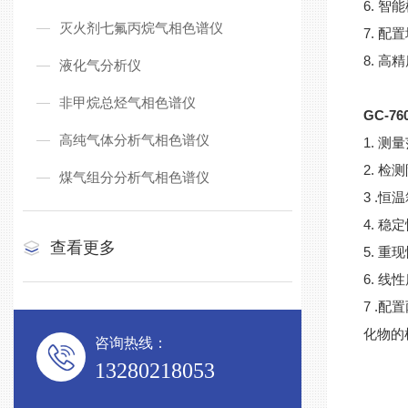
6. 
灭火剂七氟丙烷气相色谱仪
7. 
8. 
液化气分析仪
非甲烷总烃气相色谱仪
GC-
高纯气体分析气相色谱仪
1. 测
2. 
煤气组分分析气相色谱仪
3 .恒
4. 稳
查看更多
5. 重
6. 线
7 .
化物的
咨询热线：
13280218053