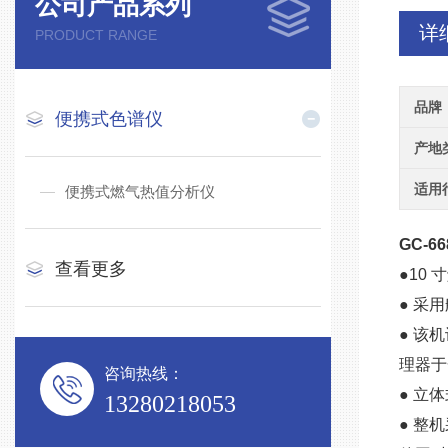
公司产品系列
详
PRODUCT RANGE
品牌
便携式色谱仪
产地
适用
便携式燃气热值分析仪
GC-6
查看更多
●10
● 采
● 该
理器于
咨询热线：
● 立
13280218053
● 整