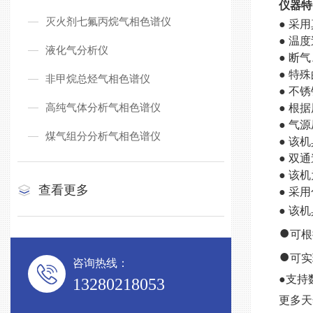
仪器特
灭火剂七氟丙烷气相色谱仪
● 采
● 温
液化气分析仪
● 断
● 特
非甲烷总烃气相色谱仪
● 不
高纯气体分析气相色谱仪
● 根
●
气源压
煤气组分分析气相色谱仪
● 该
● 双
● 该
查看更多
● 采
● 该
●
可根
●
可实
咨询热线：
●支持
13280218053
更多天