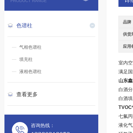
详
PRODUCT RANGE
品牌
色谱柱
供货
应用
气相色谱柱
填充柱
室内空
液相色谱柱
满足国
山东鑫
白酒分
查看更多
白酒填
TVO
七氟丙
液化气
咨询热线：