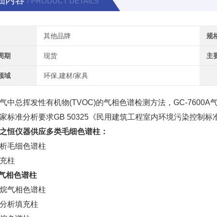
细内容
/ PRODUCT DETAILS
其他品牌
规
周期
现货
主
领域
环保,建材/家具
气中总挥发性有机物(TVOC)的气相色谱检测方法，GC-7600A气
家标准分析要求GB 50325《民用建筑工程室内环境污染控制标
之恒仪器供应多类毛细色谱柱：
析毛细色谱柱
充柱
C气相色谱柱
烷气相色谱柱
分析填充柱