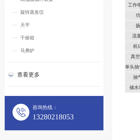
工作
旋转蒸发仪
天平
流量
干燥箱
机
马弗炉
真空
单头抽气
查看更多
抽
储水
留
咨询热线：
13280218053