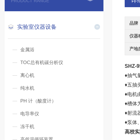
详
PRODUCT RANGE
品牌
实验室仪器设备
仪器
产地
金属浴
TOC总有机碳分析仪
SHZ-9
离心机
♦抽气
♦五抽
纯水机
♦电机
PH 计（酸度计）
♦槽体
♦射流
电导率仪
♦泵体
冻干机
高校实
高低温循环装置