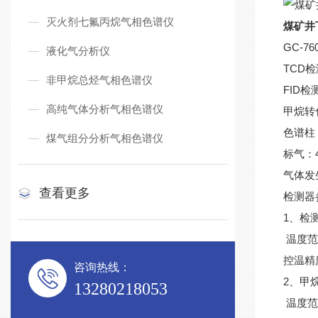
灭火剂七氟丙烷气相色谱仪
煤矿井
GC-7
液化气分析仪
TCD
非甲烷总烃气相色谱仪
FID检
高纯气体分析气相色谱仪
甲烷转
色谱柱
煤气组分分析气相色谱仪
标气：
气体发
查看更多
检测器
1、检
温度范
控温精度
咨询热线：
2、甲
13280218053
温度范