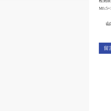
检测限
Mf≤5×
山
留