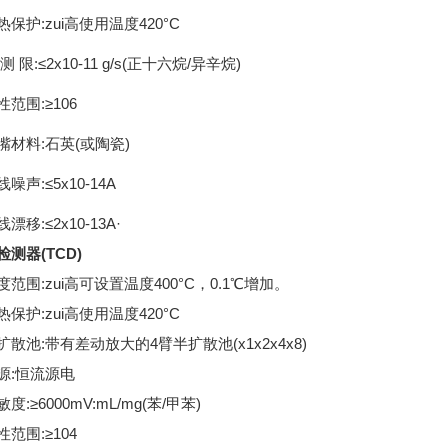
热保护:zui高使用温度420°C
测 限:≤2x10-11 g/s(正十六烷/异辛烷)
性范围:≥106
嘴材料:石英(或陶瓷)
线噪声:≤5x10-14A
漂移:≤2x10-13A·
测器(TCD)
度范围:zui高可设置温度400°C，0.1℃增加。
热保护:zui高使用温度420°C
扩散池:带有差动放大的4臂半扩散池(x1x2x4x8)
源:恒流源电
敏度:≥6000mV:mL/mg(苯/甲苯)
性范围:≥104