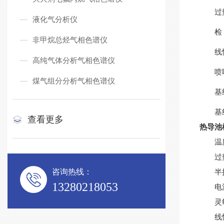
过
液化气分析仪
检 
非甲烷总烃气相色谱仪
线
高纯气体分析气相色谱仪
喷
煤气组分分析气相色谱仪
基
基线
查看更多
热导池检
温
过
咨询热线：
半
13280218053
电
灵
线