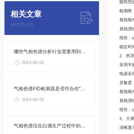
圆筒型
检测限
相关文章
基线噪
ARTICLES
基线漂
线性：
稳定时
哪些气相色谱分析行业需要用到顶空进样器？
2
、热
2024-06-18
采用半
电源采
灵敏度
气相色谱FID检测器是否符合你“分析样品”的口味
基线噪
2024-06-18
基线漂
线性：
3
、大
气相色谱仪在白酒生产过程中的监控
清晰显