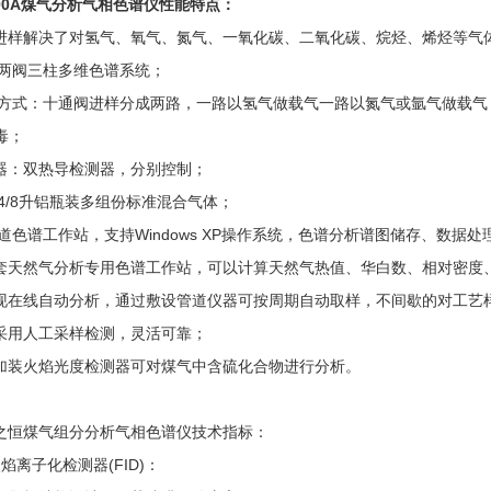
600A煤气分析气相色谱仪性能特点：
进样解决了对氢气、氧气、氮气、一氧化碳、二氧化碳、烷烃、烯烃等气
两阀三柱多维色谱系统；
方式：十通阀进样分成两路，一路以氢气做载气一路以氮气或氩气做载气
毒；
器：双热导检测器，分别控制；
4/8
升铝瓶装多组份标准混合气体；
道色谱工作站，支持
Windows XP
操作系统，色谱分析谱图储存、数据处
套天然气分析专用色谱工作站，可以计算天然气热值、华白数、相对密度
现在线自动分析，通过敷设管道仪器可按周期自动取样，不间歇的对工艺
采用人工采样检测，灵活可靠；
加装火焰光度检测器可对煤气中含硫化合物进行分析。
之恒煤气组分分析气相色谱仪技术指标：
火焰离子化检测器
(FID)
：