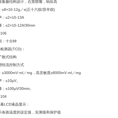
收集极结构设计，石英喷嘴，响应
高
：
≤8×10-12g
／
s(
正十六烷
/
异辛烷
)
声：
≤2×10-13A
移：
≤2×10-12A/30min
≥106
间：十分钟
导检测器
(TCD)
：
扩散式结构
用恒流控制方式
：
≥3000mV·ml
／
mg
，高灵敏度
≥8000mV·ml
／
mg
声：
≤10μV
。
移：
≤100μV/30min
。
≧104
屏幕
LCD
液晶显示：
示各路温度的设定值，实测值和保护值