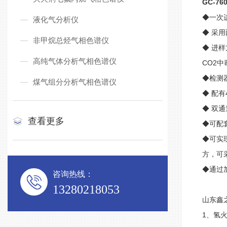
GC-7
◆
一次
液化气分析仪
◆
采用
非甲烷总烃气相色谱仪
◆
进样
高纯气体分析气相色谱仪
CO2
中
◆
检测
煤气组分分析气相色谱仪
◆
配有
◆
双通
查看更多
◆
可配
◆
可实
方，可
◆
通过
咨询热线：
13280218053
山东鑫
1
、氢