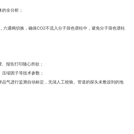
体的全分析；
，六通阀切换，确保
CO2
不流入分子筛色谱柱中，避免分子筛色谱柱
理、报告打印随心所欲；
、压缩因子等技术参数；
样品气进行监测自动标定，无须人工校验。管道的探头未敷设到的地