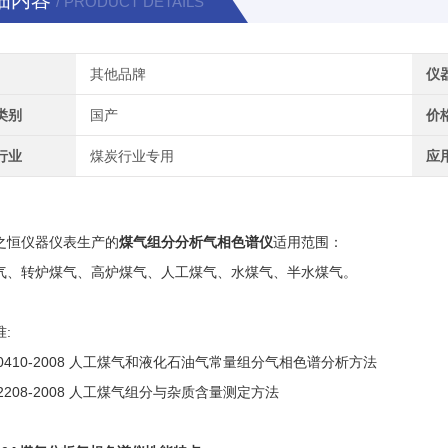
细内容
/ PRODUCT DETAILS
其他品牌
仪
类别
国产
价
行业
煤炭行业专用
应
之恒仪器仪表生产的
煤气组分分析气相色谱仪
适用范围：
气、转炉煤气、高炉煤气、人工煤气、水煤气、半水煤气。
准
:
0410-2008
人工煤气和液化石油气常量组分气相色谱分析方法
2208-2008
人工煤气组分与杂质含量测定方法