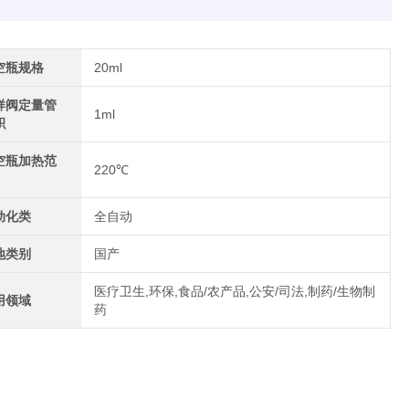
空瓶规格
20ml
样阀定量管
1ml
积
空瓶加热范
220℃
动化类
全自动
地类别
国产
医疗卫生,环保,食品/农产品,公安/司法,制药/生物制
用领域
药