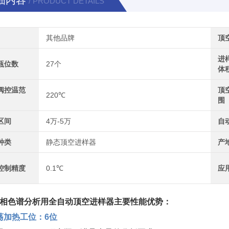
细内容
/ PRODUCT DETAILS
其他品牌
顶
进
瓶位数
27个
体
阀控温范
顶
220℃
围
区间
4万-5万
自
种类
静态顶空进样器
产
控制精度
0.1℃
应
相色谱分析用全自动顶空进样器
主要性能优势：
荡加热工位：6位