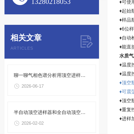
13280218053
♦可使
♦起始
♦样品
♦6位
相关文章
♦自动
♦能直
ARTICLES
水质气
♦温度
♦温度
聊一聊气相色谱分析用顶空进样器的局限性
♦顶空
2026-06-17
♦可震
♦顶空瓶
♦重复性
半自动顶空进样器和全自动顶空进样器怎么选？
♦进样加
2026-02-02