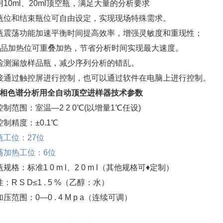
用10ml、20ml顶空瓶，满足大量的分析要求
瓶位和结束瓶位可自由设定，实现现场特殊需求。
瓶震荡功能加速平衡时间提高效率，增强灵敏度和重现性；
样品加热位可重叠加热，节省分析时间实现最大速度。
检测漏放样品瓶，减少序列分析的错乱。
接通过触控屏进行控制，也可以通过软件在电脑上进行控制。
相色谱分析用全自动顶空进样器技术参数
控制范围：室温—2 2 0℃(以增量1℃任设)
控制精度：±0.1℃
瓶工位：27位
荡加热工位：6位
规格：标准1 0 m l、2 0 m l（其他规格可♦定制）
：R S D≤1 . 5 %（乙醇：水）
压范围：0—0 . 4 M p a（连续可调）